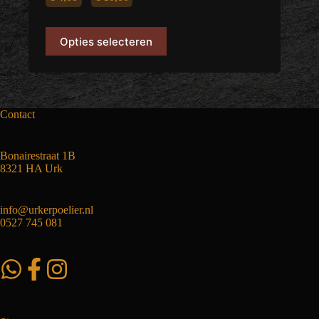
€ 4,00
Dit
Opties selecteren
product
tot
heeft
meerdere
€ 10,00
variaties.
Deze
optie
Contact
kan
gekozen
worden
Bonairestraat 1B
op
8321 HA Urk
de
productpagina
info@urkerpoelier.nl
0527 745 081