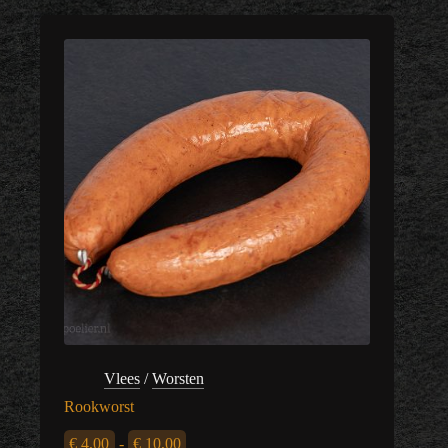
Vlees
/
Worsten
Rookworst
Prijsklasse:
€
4,00
-
€
10,00