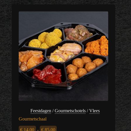
Feestdagen
/
Gourmetschotels
/
Vlees
Gourmetschaal
Prijsklasse:
€
14,00
-
€
85,00