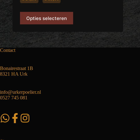
€ 14,00
Dit
Opties selecteren
product
tot
heeft
meerdere
€ 85,00
variaties.
Deze
optie
Contact
kan
gekozen
worden
Bonairestraat 1B
op
8321 HA Urk
de
productpagina
info@urkerpoelier.nl
0527 745 081