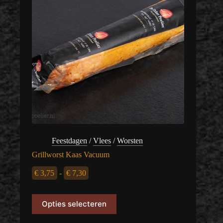
op
de
productpagina
Feestdagen
/
Vlees
/
Worsten
Grillworst Kaas Vacuum
Prijsklasse:
€
3,75
-
€
7,30
€ 3,75
Dit
Opties selecteren
product
tot
heeft