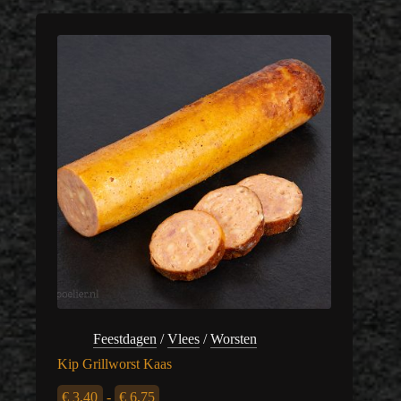
Feestdagen
/
Vlees
/
Worsten
Kip Grillworst Kaas
Prijsklasse:
€
3,40
-
€
6,75