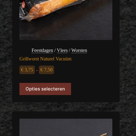
Feestdagen
/
Vlees
/
Worsten
Grillworst Naturel Vacuüm
Prijsklasse:
€
3,75
-
€
7,50
€ 3,75
Dit
Opties selecteren
product
tot
heeft
meerdere
€ 7,50
variaties.
Deze
optie
kan
gekozen
worden