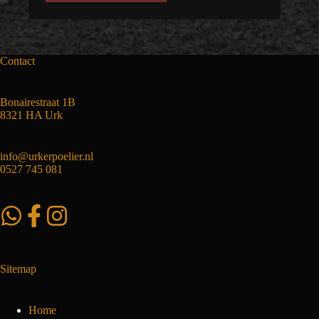
heeft
meerdere
€ 13,50
variaties.
Deze
optie
Contact
kan
gekozen
worden
Bonairestraat 1B
op
8321 HA Urk
de
productpagina
info@urkerpoelier.nl
0527 745 081
Sitemap
Home