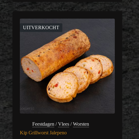
meerdere
€ 7,30
variaties.
Deze
optie
kan
UITVERKOCHT
gekozen
worden
op
de
productpagina
Feestdagen
/
Vlees
/
Worsten
Kip Grillworst Jalepeno