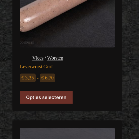
Vlees
/
Worsten
Leverworst Grof
Prijsklasse:
€
3,35
-
€
6,70
€ 3,35
Dit
Opties selecteren
product
tot
heeft
meerdere
€ 6,70
variaties.
Deze
optie
kan
gekozen