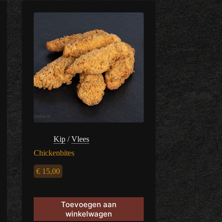
Kip
/
Vlees
Chickenbites
€
15,00
Toevoegen aan
winkelwagen