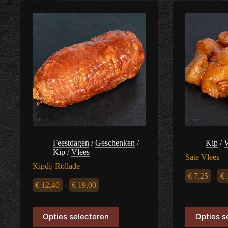
Feestdagen
/
Geschenken
/
Kip
/
V
Kip
/
Vlees
Sate Vlees
Kipdij Rollade
€
7,25
-
€
Prijsklasse:
€
12,40
-
€
19,00
€ 12,40
Dit
Dit
Opties selecteren
Opties s
product
product
tot