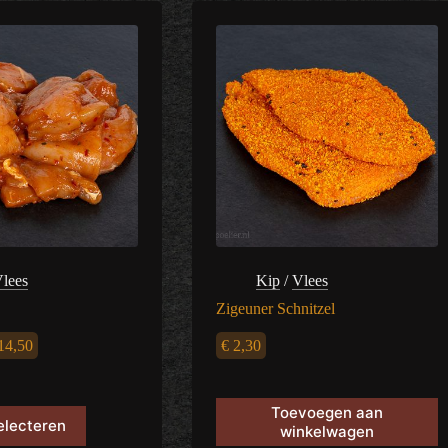
lees
Kip
/
Vlees
Zigeuner Schnitzel
Prijsklasse:
14,50
€
2,30
€ 7,25
Toevoegen aan
tot
electeren
winkelwagen