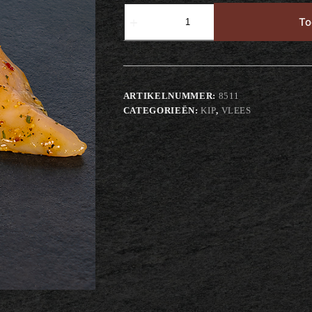
Gevulde
Kipfilet
To
aantal
ARTIKELNUMMER:
8511
CATEGORIEËN:
KIP
,
VLEES