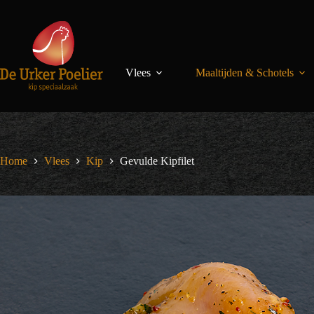
Ga
naar
de
inhoud
Vlees
Maaltijden & Schotels
Home
Vlees
Kip
Gevulde Kipfilet