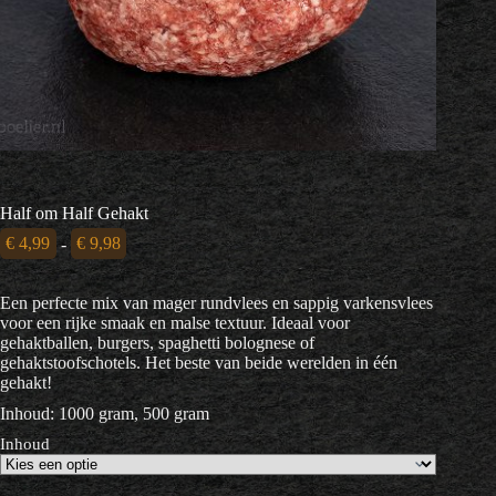
Half om Half Gehakt
Prijsklasse:
€
4,99
-
€
9,98
€ 4,99
tot
Een perfecte mix van mager rundvlees en sappig varkensvlees
€ 9,98
voor een rijke smaak en malse textuur. Ideaal voor
gehaktballen, burgers, spaghetti bolognese of
gehaktstoofschotels. Het beste van beide werelden in één
gehakt!
Inhoud: 1000 gram, 500 gram
Inhoud