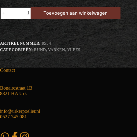
Half
Toevoegen aan winkelwagen
om
Half
Gehakt
aantal
ARTIKELNUMMER:
8554
CATEGORIEËN:
RUND
,
VARKEN
,
VLEES
Contact
Bonairestraat 1B
8321 HA Urk
info@urkerpoelier.nl
0527 745 081