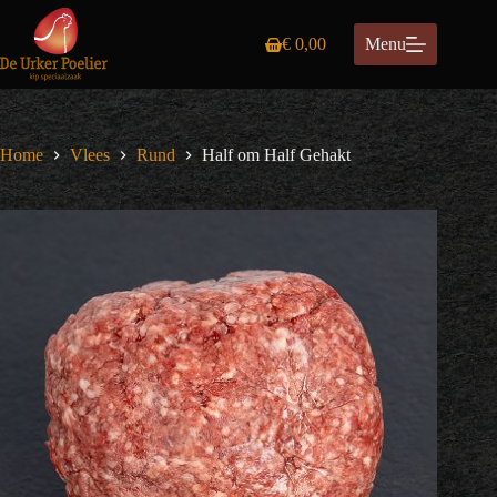
Ga
naar
€
0,00
Menu
de
Winkelwagen
inhoud
Home
Vlees
Rund
Half om Half Gehakt