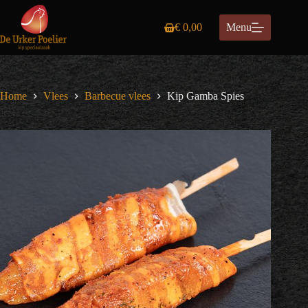
Ga
naar
€
0,00
Menu
de
Winkelwagen
inhoud
Home
Vlees
Barbecue vlees
Kip Gamba Spies