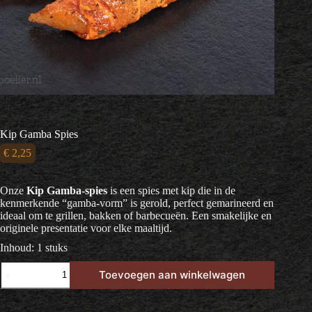
Kip Gamba Spies
€
2,25
Onze
Kip Gamba-spies
is een spies met kip die in de
kenmerkende “gamba-vorm” is gerold, perfect gemarineerd en
ideaal om te grillen, bakken of barbecueën. Een smakelijke en
originele presentatie voor elke maaltijd.
Inhoud: 1 stuks
Kip
Toevoegen aan winkelwagen
Gamba
Spies
aantal