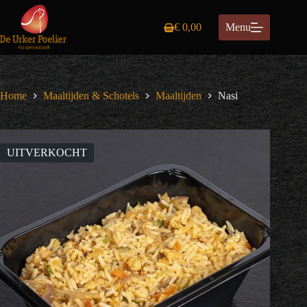
Ga
naar
€
0,00
Menu
de
Winkelwagen
inhoud
Home
Maaltijden & Schotels
Maaltijden
Nasi
UITVERKOCHT