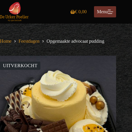
Ga
naar
€
0,00
Menu
de
Winkelwagen
inhoud
Home
Feestdagen
Opgemaakte advocaat pudding
UITVERKOCHT