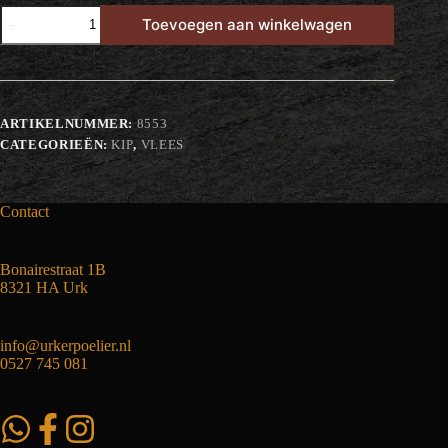
Saucijzen
Toevoegen aan winkelwagen
aantal
ARTIKELNUMMER:
8553
CATEGORIEËN:
KIP
,
VLEES
Contact
Bonairestraat 1B
8321 HA Urk
info@urkerpoelier.nl
0527 745 081