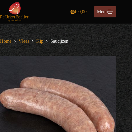
Ga
naar
€
0,00
Menu
de
Winkelwagen
inhoud
Home
Vlees
Kip
Saucijzen