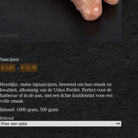
Saucijzen
Prijsklasse:
€
5,85
-
€
11,70
€ 5,85
tot
Heerlijke, malse kipsaucijzen, beroemd om hun smaak en
€ 11,70
kwaliteit, afkomstig van de Urker Poelier. Perfect voor de
barbecue of in de pan, met een lichte kruidenmix voor een
volle smaak.
Inhoud: 1000 gram, 500 gram
Inhoud