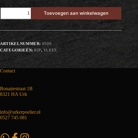
Kip
Toevoegen aan winkelwagen
Shoarma
aantal
ARTIKELNUMMER:
8506
CATEGORIEËN:
KIP
,
VLEES
Contact
Bonairestraat 1B
8321 HA Urk
info@urkerpoelier.nl
0527 745 081