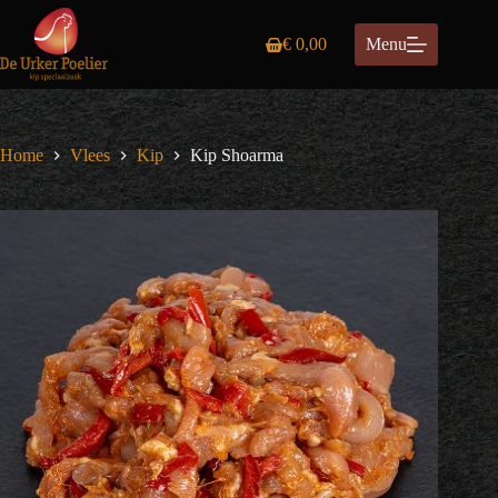
Ga
naar
€
0,00
Menu
de
Winkelwagen
inhoud
Home
Vlees
Kip
Kip Shoarma