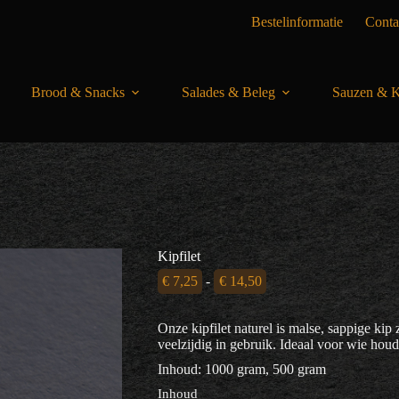
Bestelinformatie
Conta
Brood & Snacks
Salades & Beleg
Sauzen & K
Kipfilet
Prijsklasse:
€
7,25
-
€
14,50
€ 7,25
tot
Onze kipfilet naturel is malse, sappige ki
€ 14,50
veelzijdig in gebruik. Ideaal voor wie ho
Inhoud: 1000 gram, 500 gram
Inhoud