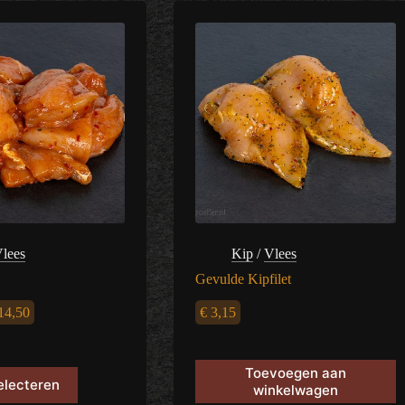
lees
Kip
/
Vlees
Gevulde Kipfilet
Prijsklasse:
14,50
€
3,15
€ 7,25
Toevoegen aan
tot
electeren
winkelwagen