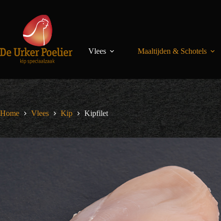
Ga
naar
de
inhoud
Vlees
Maaltijden & Schotels
Home
Vlees
Kip
Kipfilet