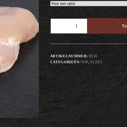
Kipfilet
aantal
To
ARTIKELNUMMER:
8516
CATEGORIEËN:
KIP
,
VLEES