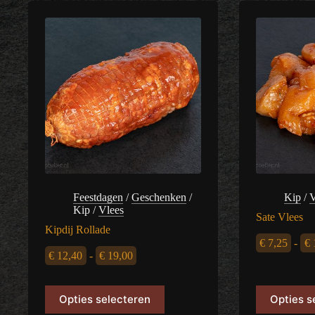
Feestdagen
/
Geschenken
/
Kip
/
V
Kip
/
Vlees
Sate Vlees
Kipdij Rollade
€
7,25
-
€
Prijsklasse:
€
12,40
-
€
19,00
€ 12,40
Dit
Dit
Opties selecteren
Opties s
product
product
tot