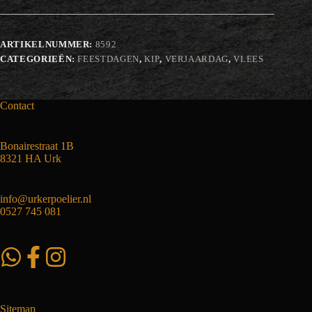
saus
aantal
ARTIKELNUMMER:
8592
CATEGORIEËN:
FEESTDAGEN
,
KIP
,
VERJAARDAG
,
VLEES
Contact
Bonairestraat 1B
8321 HA Urk
info@urkerpoelier.nl
0527 745 081
Sitemap