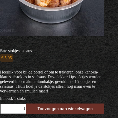
Sate stokjes in saus
€
5,95
Heerlijk voor bij de borrel of om te trakteren: onze kant-en-
klare satéstokjes in satésaus. Deze lekker kipsatéetjes worden
geleverd in een aluminiumbakje, gevuld met 15 stokjes en
satésaus. Thuis hoef je de stokjes alleen nog maar even te
verwarmen én smullen maar!
Inhoud: 1 stuks
Sate
Toevoegen aan winkelwagen
stokjes
in