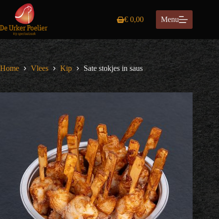
Ga
naar
€
0,00
Menu
de
Winkelwagen
inhoud
Home
Vlees
Kip
Sate stokjes in saus