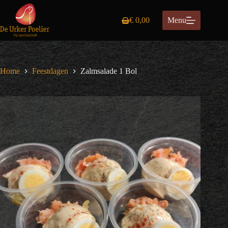
Ga
naar
€
0,00
Menu
de
Winkelwagen
inhoud
Home
Feestdagen
Zalmsalade 1 Bol