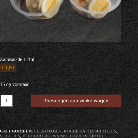
Zalmsalade 1 Bol
€
1,80
15 op voorraad
Zalmsalade
Toevoegen aan winkelwagen
1
Bol
aantal
CATEGORIEËN:
FEESTDAGEN
,
KOUDE HAPJESSCHOTELS
,
SLAATJES
,
VERJAARDAG
,
WARME HAPJESSCHOTELS